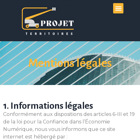
Mode de vie
Mentions légales
1. Informations légales
Conformément aux dispositions des articles 6-III et 19
de la loi pour la Confiance dans l’Économie
Numérique, nous vous informons que ce site
internet est hébergé par :